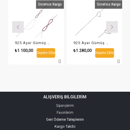
go
Ücretsiz Kargo
Ücretsiz Kargo
925 Ayar Gümüş Sonsuzluk Tasarım Bileklik
925 Ayar Gümüş Kalp Tasarım Zarif Bileklik
₺1.100,00
₺1.280,00
Sepete Ekle
Sepete Ekle
ALIŞVERİŞ BİLGİLERİM
Siparişlerim
Favorilerim
Geri Ödeme Taleplerim
Kargo Takibi