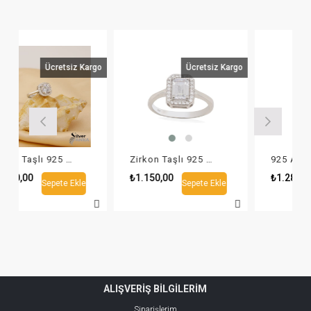
Ücretsiz Kargo
Ücretsiz Kargo
Ücr
Zirkon Taşlı 925 Ayar Kare Desen Yüzük
Zirkon Taşlı 925 Ayar Baget Yüzük
0
₺1.150,00
₺1.280,00
Sepete Ekle
Sepete Ekle
Sepe
ALIŞVERİŞ BİLGİLERİM
Siparişlerim